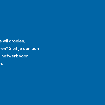
n
 wil groeien,
ren? Sluit je dan aan
t netwerk voor
n.