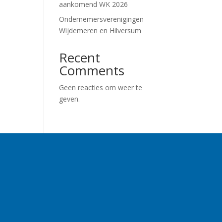
aankomend WK 2026
Ondernemersverenigingen
Wijdemeren en Hilversum
Recent
Comments
Geen reacties om weer te
geven.