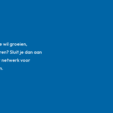
n
 wil groeien,
ren? Sluit je dan aan
t netwerk voor
n.