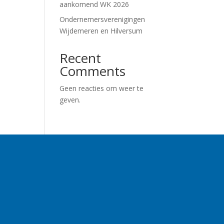
aankomend WK 2026
Ondernemersverenigingen
Wijdemeren en Hilversum
Recent
Comments
Geen reacties om weer te
geven.