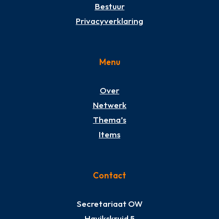
Bestuur
Privacyverklaring
Menu
Over
Netwerk
Thema’s
Items
Contact
Secretariaat OW
Havikskruid 5