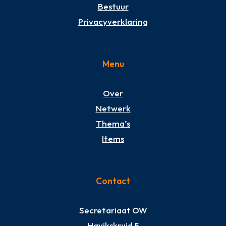
Bestuur
Privacyverklaring
Menu
Over
Netwerk
Thema’s
Items
Contact
Secretariaat OW
Havikskruid 5