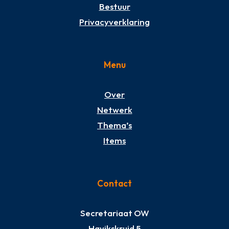
Bestuur
Privacyverklaring
Menu
Over
Netwerk
Thema’s
Items
Contact
Secretariaat OW
Havikskruid 5