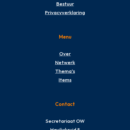
Bestuur
Privacyverklaring
Menu
Over
Netwerk
Thema’s
Items
Contact
Secretariaat OW
Havikskruid 5