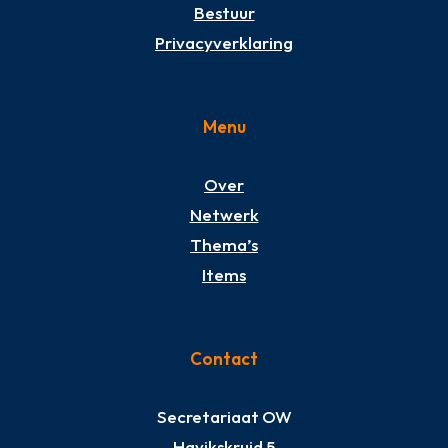
Bestuur
Privacyverklaring
Menu
Over
Netwerk
Thema’s
Items
Contact
Secretariaat OW
Havikskruid 5