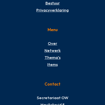
Bestuur
Privacyverklaring
Menu
Over
Netwerk
Thema’s
Items
Contact
Secretariaat OW
Havikskruid 5