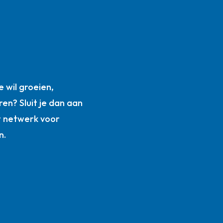
n
 wil groeien,
ren? Sluit je dan aan
t netwerk voor
n.