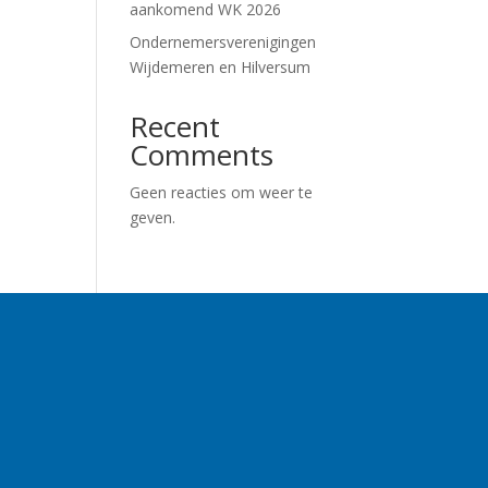
aankomend WK 2026
Ondernemersverenigingen
Wijdemeren en Hilversum
Recent
Comments
Geen reacties om weer te
geven.