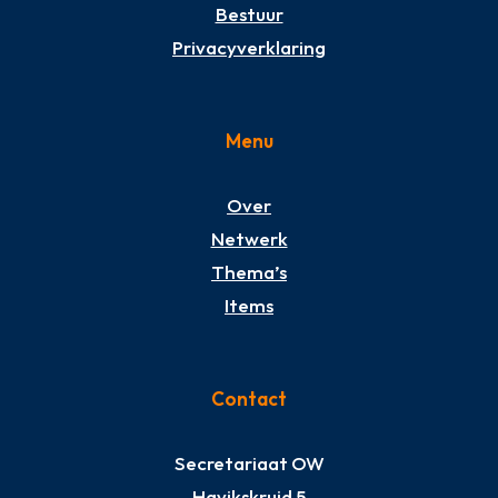
Bestuur
Privacyverklaring
Menu
Over
Netwerk
Thema’s
Items
Contact
Secretariaat OW
Havikskruid 5